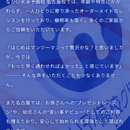
なかい水泳予備校 名古屋校では、年齢や特性にかか
わらず、一人ひとりに寄り添ったオーダーメイドのレ
ッスンを行っており、継続率も高く、多くのご家庭か
らご信頼をいただいています。
「はじめはマンツーマンって贅沢かな？と思いました
が、今では
『もっと早く通わせればよかった』と感じています」
─── そんな声をいただくことも少なくありませ
ん。
また名古屋では、お孫さんへの“プレゼントレッス
ン”や、幼児さんの“習い事デビュー”としてのご利用
も増えており、安心して始められる環境として選ばれ