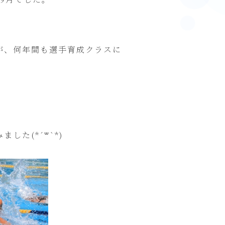
が、何年間も選手育成クラスに
た(*´꒳`*)