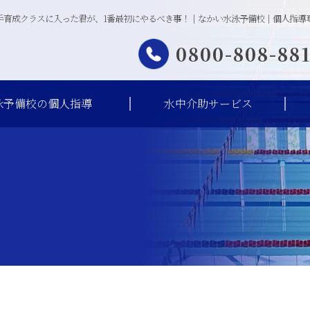
手育成クラスに入った君が、1番最初にやるべき事！｜なかい水泳予備校｜個人指導
0800-808-88
泳予備校の個人指導
水中介助サービス