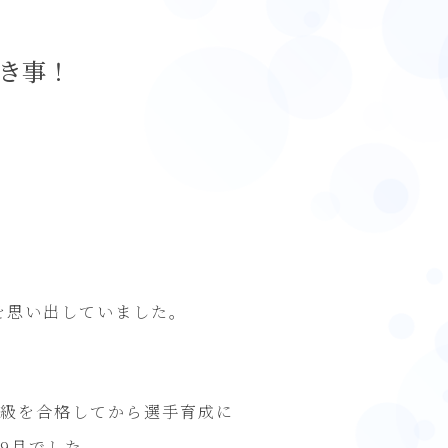
き事！
を思い出していました。
の級を合格してから選手育成に
9月でした。