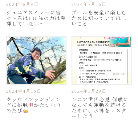
2024年8月9日
2024年7月16日
ジュニアスイマーに告
プールを安全に楽しむ
ぐ〜君は100％の力は発
ために知っていてほし
揮していない〜
いこと
2024年4月15日
2024年1月29日
クラウドファンディン
シニア世代必見 何歳に
グに挑戦
かたつむり
なっても運動を続ける
のたび
ために、水泳をマスタ
ーしよう！