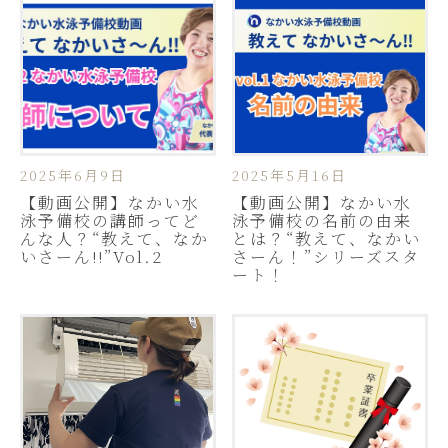
2025年6月9日
2025年5月16日
【動画公開】なかい水
【動画公開】なかい水
泳予備校の講師ってど
泳予備校の名前の由来
んな人？“教えて、なか
とは？“教えて、なかい
いさーん!!”Vol.2
さーん！”シリーズスタ
ート！