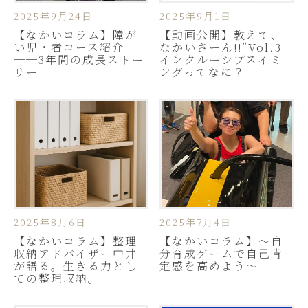
2025年9月24日
2025年9月1日
【なかいコラム】障が
【動画公開】教えて、
い児・者コース紹介
なかいさーん!!”Vol.3
──3年間の成長ストー
インクルーシブスイミ
リー
ングってなに？
2025年8月6日
2025年7月4日
【なかいコラム】整理
【なかいコラム】～自
収納アドバイザー中井
分育成ゲームで自己肯
が語る。生きる力とし
定感を高めよう～
ての整理収納。