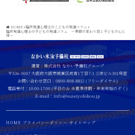
HOME
臨床発達心理士のこどもの発達コラム
臨床発達心理士の子どもの発達コラム ～季節の変わり目と子どもの心と
体～
運営：株式会社 なかい予備校グループ
〒536-0007 大阪府大阪市城東区成育1丁目7-3 三栄ビル301号室
お問い合わせ窓口：0800-808-8812 (フリーダイヤル)
電話受付：10:00-17:00 (平日のみ ※夏季休暇・年末年始のぞく)
E-mail：info@suieiyobikou.jp
HOME
プライバシーポリシー
サイトマップ