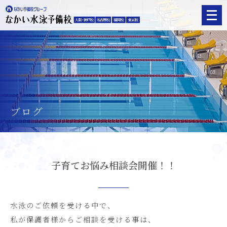
メ
ニ
ュ
ー
を
開
く
ブログ
子育てお悩み相談会開催！！
水泳のご依頼を受ける中で、
私が保護者様からご相談を受ける事は、