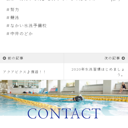
＃努力
＃競泳
＃なかい水泳予備校
＃中井のどか
前の記事
次の記事
2020年水泳習慣はじめましょ
アクアビクス♪復活！！
う。
CONTACT