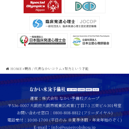
HOME
競泳
/
代表なかいコラム
努力という才能
運営：株式会社 なかい予備校グループ
〒536-0007 大阪府大阪市城東区成育1丁目7-3 三栄ビル301号室
お問い合わせ窓口：0800-808-8812 (フリーダイヤル)
電話受付：10:00-17:00 (平日のみ ※夏季休暇・年末年始のぞく)
E-mail：info@suieiyobikou.jp