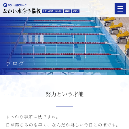
メ
ニ
ュ
ー
を
開
く
ブログ
努力という才能
すっかり季節は秋ですね。
日が落ちるのも早く、なんだか淋しい今日この頃です。